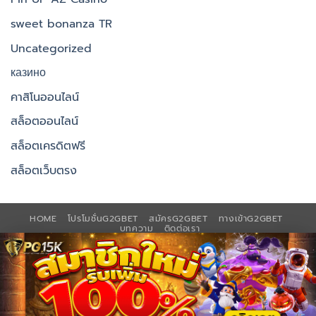
sweet bonanza TR
Uncategorized
казино
คาสิโนออนไลน์
สล็อตออนไลน์
สล็อตเครดิตฟรี
สล็อตเว็บตรง
HOME
โปรโมชั่นG2GBET
สมัครG2GBET
ทางเข้าG2GBET
บทความ
ติดต่อเรา
Copyright 2026 ©
g2gbetvip888.com power by
G2G15K