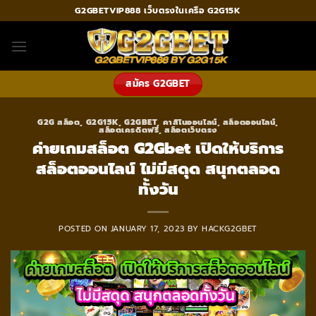
Skip
G2GBETVIP888 เว็บตรงในเครือ G2G15K
to
content
สมัคร G2GBET
G2G สล็อต
,
G2G15K
,
G2GBET
,
คาสิโนออนไลน์
,
สล็อตออนไลน์
,
สล็อตเครดิตฟรี
,
สล็อตเว็บตรง
ค่ายเกมสล็อต G2Gbet เปิดให้บริการ
สล็อตออนไลน์ ไม่มีสดุด สนุกตลอด
ทั้งวัน
POSTED ON
JANUARY 17, 2023
BY
HACKG2GBET