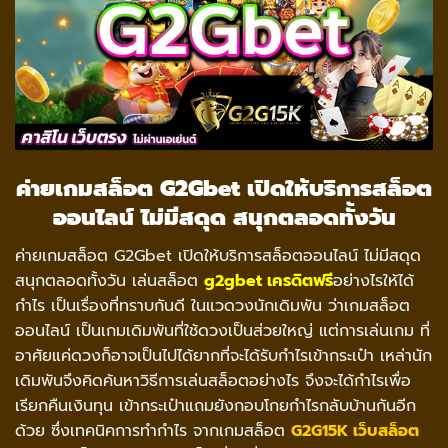
ค่ายเกมสล็อต G2Gbet เปิดให้บริการสล็อต
ออนไลน์ ไม่มีสดุด สนุกตลอดทั้งวัน
ค่ายเกมสล็อต G2Gbet เปิดให้บริการสล็อตออนไลน์ ไม่มีสดุด
สนุกตลอดทั้งวัน เล่นสล็อต
g2gbet
เครดิตฟรี
อย่างไรให้ได้
กำไร เป็นเรื่องที่ทราบกันดี ในแวดวงนักเดิมพัน ว่าเกมสล็อต
ออนไลน์ เป็นเกมเดิมพันที่ใช้ดวงเป็นส่วยใหญ่ แต่การเล่นเกม ที่
อาศัยแค่ดวงก็อาจเป็นไปได้ยากที่จะได้รับกำไรเข้ากระเป๋า เหล่านัก
เดิมพันจึงคิดค้นหาวิธีการเล่นสล็อตอย่างไร จึงจะได้กำไรเพื่อ
เรียกคืนเงินทุน เข้ากระเป๋าแถมยังกอบโกยกำไรกลับบ้านกันอีก
ด้วย ซึ่งเทคนิคการทำกำไร จากเกมสล็อต
G2G15K
เว็บสล็อต