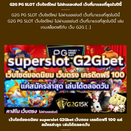
G2G PG SLOT เว็บไซต์ใหม่ ไม่ผ่านเอเย่นต์ เว็บที่มาแรงที่สุดในปีนี้
G2G PG SLOT เว็บไซต์ใหม่ ไม่ผ่านเอเย่นต์ เว็บที่มาแรงที่สุดในปีนี้
G2G PG SLOT เว็บไซต์ใหม่ ไม่ผ่านเอเย่นต์ เว็บที่มาแรงที่สุดในปีนี้ เล่น
เกมสล็อตฟรีกับ เว็บ G2G [...]
เว็บไซต์ยอดนิยม superslot G2Gbet เว็บตรง เครดิตฟรี 100 แค่
สมัครล่าสุด เล่นได้ตลอดวัน