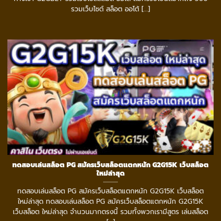
รวมเว็บไซต์ สล็อต ออโต้ [...]
ทดสอบเล่นสล็อต PG สมัครเว็บสล็อตแตกหนัก G2G15K เว็บสล็อต
ใหม่ล่าสุด
ทดสอบเล่นสล็อต PG สมัครเว็บสล็อตแตกหนัก G2G15K เว็บสล็อต
ใหม่ล่าสุด ทดสอบเล่นสล็อต PG สมัครเว็บสล็อตแตกหนัก G2G15K
เว็บสล็อต ใหม่ล่าสุด จำนวนมากตรงนี้ รวมทั้งพวกเรามีสูตร เล่นสล็อต