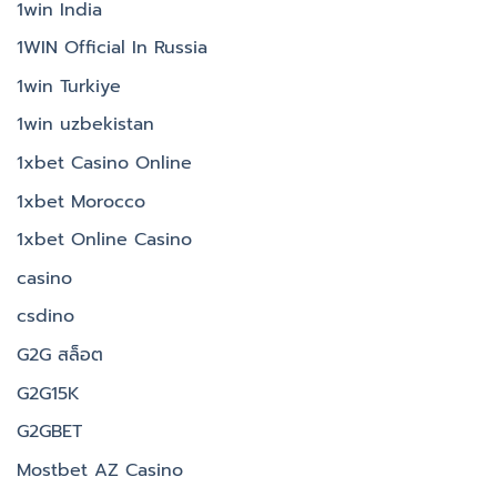
1win India
1WIN Official In Russia
1win Turkiye
1win uzbekistan
1xbet Casino Online
1xbet Morocco
1xbet Online Casino
casino
csdino
G2G สล็อต
G2G15K
G2GBET
Mostbet AZ Casino