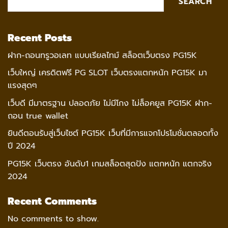
SEARCH
Recent Posts
ฝาก-ถอนทรูวอเลท แบบเรียลไทม์ สล็อตเว็บตรง PG15K
เว็บใหญ่ เครดิตฟรี PG SLOT เว็บตรงแตกหนัก PG15K มา
แรงสุดๆ
เว็บดี มีมาตรฐาน ปลอดภัย ไม่มีโกง ไม่ล็อคยูส PG15K ฝาก-
ถอน true wallet
ยินดีตอนรับสู่เว็บไซต์ PG15K เว็บที่มีการแจกโปรโมชั่นตลอดทั้ง
ปี 2024
PG15K เว็บตรง อันดับ1 เกมสล็อตสุดปัง แตกหนัก แตกจริง
2024
Recent Comments
No comments to show.