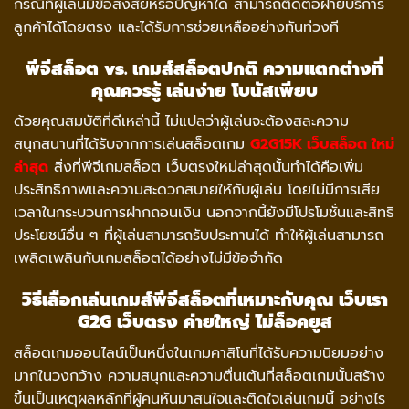
กรณีที่ผู้เล่นมีข้อสงสัยหรือปัญหาใด สามารถติดต่อฝ่ายบริการ
ลูกค้าได้โดยตรง และได้รับการช่วยเหลืออย่างทันท่วงที
พีจีสล็อต vs. เกมส์สล็อตปกติ ความแตกต่างที่
คุณควรรู้ เล่นง่าย โบนัสเพียบ
ด้วยคุณสมบัติที่ดีเหล่านี้ ไม่แปลว่าผู้เล่นจะต้องสละความ
สนุกสนานที่ได้รับจากการเล่นสล็อตเกม
G2G15K
เว็บสล็อต ใหม่
ล่าสุด
สิ่งที่พีจีเกมสล็อต เว็บตรงใหม่ล่าสุดนั้นทำได้คือเพิ่ม
ประสิทธิภาพและความสะดวกสบายให้กับผู้เล่น โดยไม่มีการเสีย
เวลาในกระบวนการฝากถอนเงิน นอกจากนี้ยังมีโปรโมชั่นและสิทธิ
ประโยชน์อื่น ๆ ที่ผู้เล่นสามารถรับประทานได้ ทำให้ผู้เล่นสามารถ
เพลิดเพลินกับเกมสล็อตได้อย่างไม่มีข้อจำกัด
วิธีเลือกเล่นเกมส์พีจีสล็อตที่เหมาะกับคุณ เว็บเรา
G2G เว็บตรง ค่ายใหญ่ ไม่ล็อคยูส
สล็อตเกมออนไลน์เป็นหนึ่งในเกมคาสิโนที่ได้รับความนิยมอย่าง
มากในวงกว้าง ความสนุกและความตื่นเต้นที่สล็อตเกมนั้นสร้าง
ขึ้นเป็นเหตุผลหลักที่ผู้คนหันมาสนใจและติดใจเล่นเกมนี้ อย่างไร