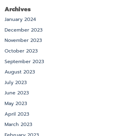
Archives
January 2024
December 2023
November 2023
October 2023
September 2023
August 2023
July 2023
June 2023
May 2023
April 2023
March 2023
February 2023