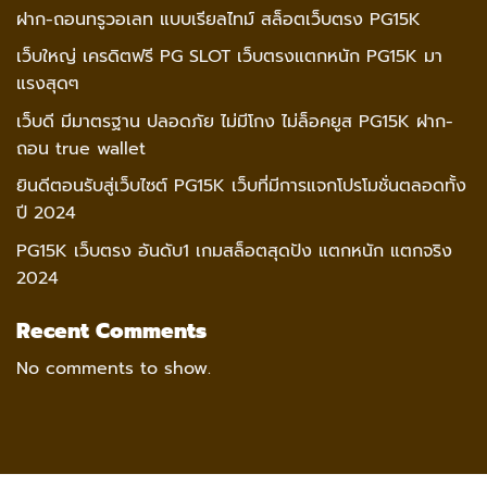
ฝาก-ถอนทรูวอเลท แบบเรียลไทม์ สล็อตเว็บตรง PG15K
เว็บใหญ่ เครดิตฟรี PG SLOT เว็บตรงแตกหนัก PG15K มา
แรงสุดๆ
เว็บดี มีมาตรฐาน ปลอดภัย ไม่มีโกง ไม่ล็อคยูส PG15K ฝาก-
ถอน true wallet
ยินดีตอนรับสู่เว็บไซต์ PG15K เว็บที่มีการแจกโปรโมชั่นตลอดทั้ง
ปี 2024
PG15K เว็บตรง อันดับ1 เกมสล็อตสุดปัง แตกหนัก แตกจริง
2024
Recent Comments
No comments to show.