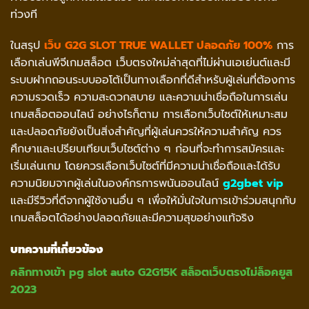
ท่วงที
ในสรุป
เว็บ
G2G SLOT TRUE WALLET
ปลอดภัย
100%
การ
เลือกเล่นพีจีเกมสล็อต เว็บตรงใหม่ล่าสุดที่ไม่ผ่านเอเย่นต์และมี
ระบบฝากถอนระบบออโต้เป็นทางเลือกที่ดีสำหรับผู้เล่นที่ต้องการ
ความรวดเร็ว ความสะดวกสบาย และความน่าเชื่อถือในการเล่น
เกมสล็อตออนไลน์ อย่างไรก็ตาม การเลือกเว็บไซต์ให้เหมาะสม
และปลอดภัยยังเป็นสิ่งสำคัญที่ผู้เล่นควรให้ความสำคัญ ควร
ศึกษาและเปรียบเทียบเว็บไซต์ต่าง ๆ ก่อนที่จะทำการสมัครและ
เริ่มเล่นเกม โดยควรเลือกเว็บไซต์ที่มีความน่าเชื่อถือและได้รับ
ความนิยมจากผู้เล่นในองค์กรการพนันออนไลน์
g2gbet vip
และมีรีวิวที่ดีจากผู้ใช้งานอื่น ๆ เพื่อให้มั่นใจในการเข้าร่วมสนุกกับ
เกมสล็อตได้อย่างปลอดภัยและมีความสุขอย่างแท้จริง
บทความที่เกี่ยวข้อง
คลิกทางเข้า pg slot auto G2G15K สล็อตเว็บตรงไม่ล็อคยูส
2023