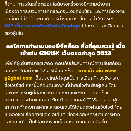
ก็ตาม การเล่นสล็อตออนไลน์บางครั้งอาจมีความลำบาก
เนื่องจากกระบวนการฝากและถอนเงินที่ซับซ้อน และการต้องผ่าน
เอเย่นต์ที่เป็นตัวกลางในการทำรายการ ซึ่งอาจทำให้การเล่น
G2G
เว็บตรง เครดิตฟรีแค่สมัครล่าสุด
ไม่สะดวกและเสียเวลา
ของผู้เล่น
กลไกการทำงานของพีจีสล็อต สิ่งที่คุณควรรู้ เมื่อ
เข้าเล่น G2G15K เว็บตรงล่าสุด 2023
เพื่อให้ผู้เล่นสามารถเพลิดเพลินกับประสบการณ์การเล่นสล็อต
ออนไลน์ได้อย่างแท้จริง พีจีเกมสล็อต
ทาง เข้า เล่น
www
g2gbet com
เว็บตรงใหม่ล่าสุดเป็นทางเลือกที่ควรพิจารณา
ซึ่งเว็บไซต์เหล่านี้มีลักษณะเฉพาะที่น่าสนใจสำหรับผู้เล่น โดย
เฉพาะสำหรับผู้ที่ต้องการความสะดวกและความรวดเร็วใน
กระบวนการฝากและถอนเงิน ด้วยระบบออโต้ที่ใช้งานง่าย ผู้เล่น
สามารถทำรายการฝากและถอนเงินได้โดยตรงผ่านเว็บไซต์ โดย
ไม่ต้องผ่านช่องทางของเอเย่นต์ ซึ่งจะช่วยให้กระบวนการฝาก
และถอนเงินเป็นไปอย่างรวดเร็วและสะดวกสบายยิ่งขึ้น