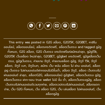
This entry was posted in
G2G สล็อต
,
G2G15K
,
G2GBET
,
คาสิโน
ออนไลน์
,
สล็อตออนไลน์
,
สล็อตเครดิตฟรี
,
สล็อตเว็บตรง
and tagged
g2g
ทั้งหมด
,
G2G สล็อต
,
G2G เว็บตรง เครดิตฟรีแค่สมัครล่าสุด
,
g2g15k
,
G2G15K เว็บสล็อต ใหม่ล่าสุด
,
G2GBET
,
g2gbet เครดิตฟรี
,
g2gสล็อตเว็บ
ตรง
,
g2gเว็บตรง
,
ค่ายเกม จีทูจี
,
ค่ายเกมสล็อต g2g
,
จีทูจี 15k
,
จีทูจี
สล็อต
,
จีทูจี เบท
,
จีทูจีเบท
,
สมัคร เว็บ พนัน สล็อต ไม่ ผ่าน เอเย่นต์
,
สล็อต
pg เว็บตรง ไม่ผ่านเอเย่นต์ฝากถอนไม่มีขั้นต่ํา
,
สล็อต จีทูจี
,
สล็อต เว็บตรงไม่
ผ่านเอเย่นต์ ล่าสุด
,
สล็อตG2G
,
สล็อตออนไลน์ g2gbet
,
สล็อตเว็บตรง g2g
,
สล็อตเว็บตรง ฝาก-ถอน true wallet ไม่มี ขั้น ต่ํา
,
สล็อตเว็บตรงg2g
,
สล็อต
เว็บตรงไม่ผ่านเอเย่นต์รวมทุกค่าย
,
สล๊อตเวปตรงไม่ผ่านเอเย่นต์
,
สล็อตแตก
ง่าย
,
เว็บ G2G ทั้งหมด
,
เว็บ สล็อต G2G
,
เว็บ เล่นสล็อต ไม่ผ่านเอเย่นต์
,
เว็บ
สล็อตg2g
.