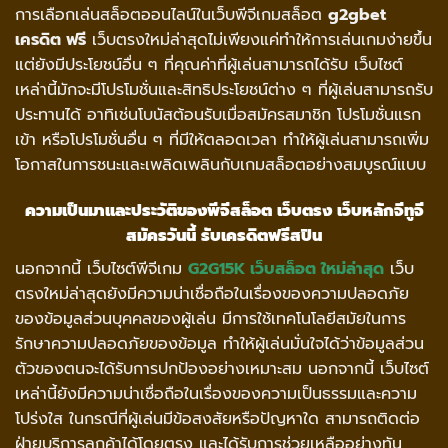
การเลือกเล่นสล็อตออนไลน์ในเว็บพีจีเกมสล็อต
g2gbet
เครดิต ฟรี
เว็บตรงใหม่ล่าสุดไม่เพียงแค่ทำให้การเล่นเกมง่ายขึ้น
แต่ยังมีประโยชน์อื่น ๆ ที่คุณค่าที่ผู้เล่นสามารถได้รับ เว็บไซต์
เหล่านี้มักจะมีโปรโมชั่นและสิทธิประโยชน์ต่าง ๆ ที่ผู้เล่นสามารถรับ
ประทานได้ อาทิเช่นโบนัสต้อนรับเมื่อสมัครสมาชิก โปรโมชั่นแรก
เข้า หรือโปรโมชั่นอื่น ๆ ที่มีให้ตลอดเวลา ทำให้ผู้เล่นสามารถเพิ่ม
โอกาสในการชนะและเพลิดเพลินกับเกมสล็อตอย่างสมบูรณ์แบบ
ความเป็นมาและประวัติของพีจีสล็อต เว็บตรง เว็บหลักจีทูจี
สมัครวันนี้ รับเครดิตฟรีสปิน
นอกจากนี้ เว็บไซต์พีจีเกม
G2G15K
เว็บสล็อต ใหม่ล่าสุด
เว็บ
ตรงใหม่ล่าสุดยังมีความน่าเชื่อถือในเรื่องของความปลอดภัย
ของข้อมูลส่วนบุคคลของผู้เล่น มีการใช้เทคโนโลยีสมัยในการ
รักษาความปลอดภัยของข้อมูล ทำให้ผู้เล่นมั่นใจได้ว่าข้อมูลส่วน
ตัวของตนจะได้รับการปกป้องอย่างเหมาะสม นอกจากนี้ เว็บไซต์
เหล่านี้ยังมีความน่าเชื่อถือในเรื่องของความเป็นธรรมและความ
โปร่งใส ในกรณีที่ผู้เล่นมีข้อสงสัยหรือปัญหาใด สามารถติดต่อ
ฝ่ายบริการลูกค้าได้โดยตรง และได้รับการช่วยเหลืออย่างทัน