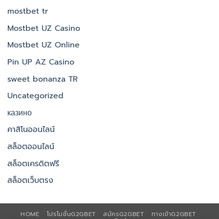
mostbet tr
Mostbet UZ Casino
Mostbet UZ Online
Pin UP AZ Casino
sweet bonanza TR
Uncategorized
казино
คาสิโนออนไลน์
สล็อตออนไลน์
สล็อตเครดิตฟรี
สล็อตเว็บตรง
HOME
โปรโมชั่นG2GBET
สมัครG2GBET
ทางเข้าG2GBET