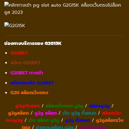
ช่องทางบริการของ G2G15K
G2GBET
สมัคร G2GBET
G2GBET ทางเข้า
สมัครสมาชิก G2GBET
G2G สล็อตเว็บตรง
g2gเว็บตรง
/
สล็อตเว็บตรง g2g
/
สล็อตg2g
/
g2gสล็อต
/
g2g สล็อต
/
เว็บ g2g ทั้งหมด
/
สล็อตเว็บ
ตรงg2g
/
เว็บ สล็อต g2g
/
g2g ทั้งหมด
/
g2gสล็อตเว็บ
ตรง
/
ค่ายเกมสล็อต g2g
/
เว็บสล็อตg2g