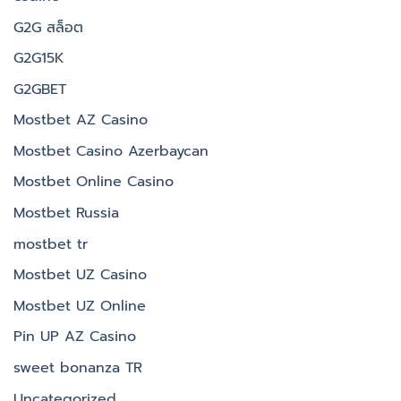
G2G สล็อต
G2G15K
G2GBET
Mostbet AZ Casino
Mostbet Casino Azerbaycan
Mostbet Online Casino
Mostbet Russia
mostbet tr
Mostbet UZ Casino
Mostbet UZ Online
Pin UP AZ Casino
sweet bonanza TR
Uncategorized