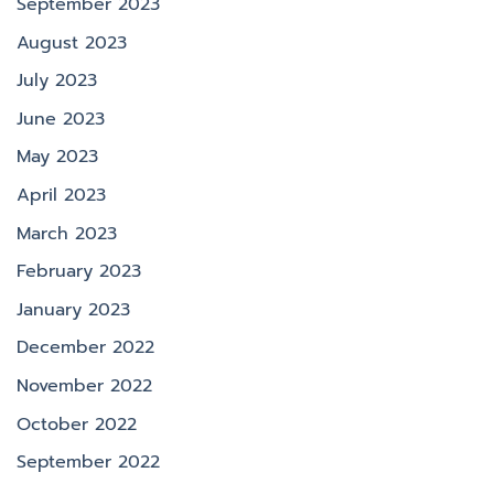
September 2023
August 2023
July 2023
June 2023
May 2023
April 2023
March 2023
February 2023
January 2023
December 2022
November 2022
October 2022
September 2022