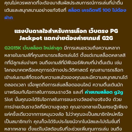
คุณไม่ควรพลาดที่จะต้องมาสัมผัสประสบการณ์การเล่นที่น่าตื่น
เต้นและสนุกสนานอย่างแท้จริงที่
สล็อต เครดิตฟรี
100
ไม่ต้อง
ฝาก
แรงบันดาลใจสำหรับการเลือก เว็บตรง PG
Jackpot
แตกง่ายต้องค่ายเกมส์ G
2G
G2G15K
เว็บสล็อต ใหม่ล่าสุด
มีการเสนอรวมถึงความหลาก
หลายในเกมส์ที่คุณสามารถเลือกเล่นได้ ตั้งแต่เกมสล็อตคลาสสิ
กที่มีลูกเล่นง่ายๆ จนถึงเกมส์ที่มีฟีเจอร์พิเศษที่น่าตื่นเต้น เช่น
โลกอนาคตหรือเหตุการณ์ทางประวัติศาสตร์ คุณสามารถเลือก
เข้าเล่นเกมส์ที่ตรงกับความสนใจของคุณและมีความสนุกสนานได้
ตลอดเวลา เมื่อพูดถึงการเล่นสล็อตออนไลน์ ความตื่นเต้นมัก
มาพร้อมกับโอกาสในการชนะรางวัล และที่
ค่ายเกมสล็อต g2g
Slot นั้นคุณจะได้รับโอกาสในการชนะรางวัลอย่างจริงจัง ด้วย
การจ่ายเงินรางวัลที่มีความสูงสุด คุณอาจกลายเป็นเศรษฐีเพียง
แค่ครั้งเดียวจากการหมุนวงล้อ ไม่ว่าคุณจะเป็นสมาชิกใหม่หรือ
เป็นสมาชิกเก่า คุณก็จะได้รับประโยชน์จากโบนัสและโปรโมชั่นที่
หลากหลาย ตั้งแต่โบนัสต้อนรับที่จะช่วยเพิ่มทุนการเล่น จนถึง