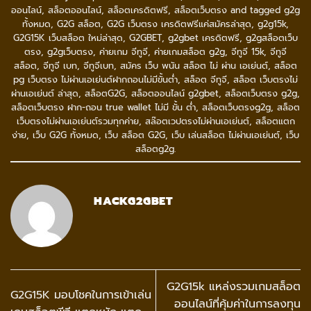
ออนไลน์
,
สล็อตออนไลน์
,
สล็อตเครดิตฟรี
,
สล็อตเว็บตรง
and tagged
g2g
ทั้งหมด
,
G2G สล็อต
,
G2G เว็บตรง เครดิตฟรีแค่สมัครล่าสุด
,
g2g15k
,
G2G15K เว็บสล็อต ใหม่ล่าสุด
,
G2GBET
,
g2gbet เครดิตฟรี
,
g2gสล็อตเว็บ
ตรง
,
g2gเว็บตรง
,
ค่ายเกม จีทูจี
,
ค่ายเกมสล็อต g2g
,
จีทูจี 15k
,
จีทูจี
สล็อต
,
จีทูจี เบท
,
จีทูจีเบท
,
สมัคร เว็บ พนัน สล็อต ไม่ ผ่าน เอเย่นต์
,
สล็อต
pg เว็บตรง ไม่ผ่านเอเย่นต์ฝากถอนไม่มีขั้นต่ํา
,
สล็อต จีทูจี
,
สล็อต เว็บตรงไม่
ผ่านเอเย่นต์ ล่าสุด
,
สล็อตG2G
,
สล็อตออนไลน์ g2gbet
,
สล็อตเว็บตรง g2g
,
สล็อตเว็บตรง ฝาก-ถอน true wallet ไม่มี ขั้น ต่ํา
,
สล็อตเว็บตรงg2g
,
สล็อต
เว็บตรงไม่ผ่านเอเย่นต์รวมทุกค่าย
,
สล๊อตเวปตรงไม่ผ่านเอเย่นต์
,
สล็อตแตก
ง่าย
,
เว็บ G2G ทั้งหมด
,
เว็บ สล็อต G2G
,
เว็บ เล่นสล็อต ไม่ผ่านเอเย่นต์
,
เว็บ
สล็อตg2g
.
HACKG2GBET
G2G15k แหล่งรวมเกมสล็อต
G2G15K มอบโชคในการเข้าเล่น
ออนไลน์ที่คุ้มค่าในการลงทุน