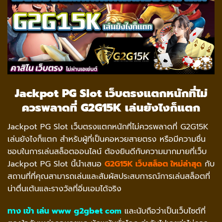
Jackpot PG Slot
เว็บตรงแตกหนักที่ไม่
ควรพลาดที่ G
2G
15K
เล่นยังไงก็แตก
Jackpot PG Slot เว็บตรงแตกหนักที่ไม่ควรพลาดที่ G2G15K
เล่นยังไงก็แตก สำหรับผู้ที่เป็นคอหวยสายตรง หรือมีความชื่น
ชอบในการเล่นสล็อตออนไลน์ ต้องยินดีกับความมากมายที่เว็บ
Jackpot PG Slot นี้นำเสนอ
G2G15K เว็บสล็อต ใหม่ล่าสุด
กับ
สถานที่ที่คุณสามารถเล่นและสัมผัสประสบการณ์การเล่นสล็อตที่
น่าตื่นเต้นและรางวัลที่อิ่มเอมได้จริง
ทาง เข้า เล่น
www g2gbet com
และนับถือว่าเป็นเว็บไซต์ที่