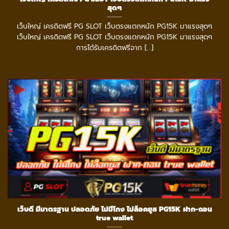
สุดๆ
เว็บใหญ่ เครดิตฟรี PG SLOT เว็บตรงแตกหนัก PG15K มาแรงสุดๆ
เว็บใหญ่ เครดิตฟรี PG SLOT เว็บตรงแตกหนัก PG15K มาแรงสุดๆ
การได้รับเครดิตฟรีจาก [...]
เว็บดี มีมาตรฐาน ปลอดภัย ไม่มีโกง ไม่ล็อคยูส PG15K ฝาก-ถอน
true wallet