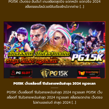
PG15K เว็บตรง อันดับ1 เกมสล็อตสุดปัง แตกหนัก แตกจริง 2024
สล็อตออนไลน์เวอร์ชันเรียลไทม์จากค่าย [...]
PG15K เว็บสล็อตที่ 1ในใจสายพนันล่าสุด 2024 ทรูวอเลท
PG15K เว็บสล็อตที่ 1ในใจสายพนันล่าสุด 2024 ทรูวอเลท PG15K เว็บ
สล็อตที่ 1ในใจสายพนันล่าสุด 2024 ทรูวอเลท สล็อตแตกง่าย เว็บตรง
ไม่ผ่านเอเย่นต์ ล่าสุด 2024 [...]