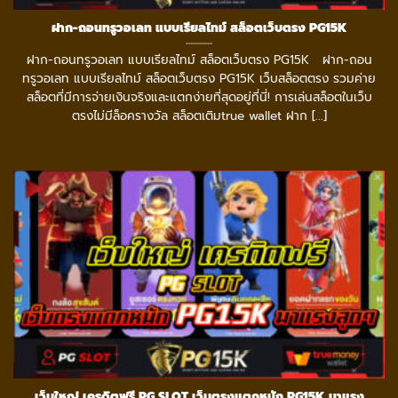
ฝาก-ถอนทรูวอเลท แบบเรียลไทม์ สล็อตเว็บตรง PG15K
ฝาก-ถอนทรูวอเลท แบบเรียลไทม์ สล็อตเว็บตรง PG15K ฝาก-ถอน
ทรูวอเลท แบบเรียลไทม์ สล็อตเว็บตรง PG15K เว็บสล็อตตรง รวมค่าย
สล็อตที่มีการจ่ายเงินจริงและแตกง่ายที่สุดอยู่ที่นี่! การเล่นสล็อตในเว็บ
ตรงไม่มีล็อครางวัล สล็อตเติมtrue wallet ฝาก [...]
เว็บใหญ่ เครดิตฟรี PG SLOT เว็บตรงแตกหนัก PG15K มาแรง