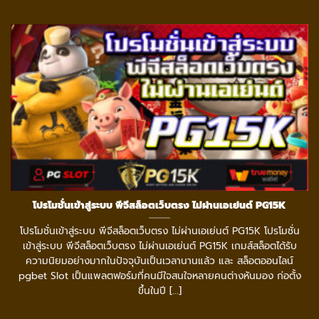
โปรโมชั่นเข้าสู่ระบบ พีจีสล็อตเว็บตรง ไม่ผ่านเอเย่นต์ PG15K
โปรโมชั่นเข้าสู่ระบบ พีจีสล็อตเว็บตรง ไม่ผ่านเอเย่นต์ PG15K โปรโมชั่น
เข้าสู่ระบบ พีจีสล็อตเว็บตรง ไม่ผ่านเอเย่นต์ PG15K เกมส์สล็อตได้รับ
ความนิยมอย่างมากในปัจจุบันเป็นเวลานานแล้ว และ สล็อตออนไลน์
pgbet Slot เป็นแพลตฟอร์มที่คนมีใจสนใจหลายคนต่างหันมอง ก่อตั้ง
ขึ้นในปี [...]