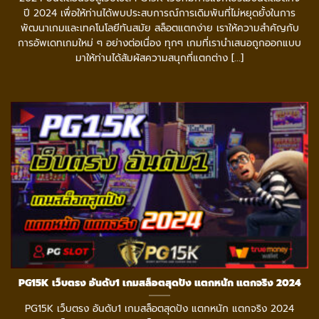
ปี 2024 เพื่อให้ท่านได้พบประสบการณ์การเดิมพันที่ไม่หยุดยั้งในการ
พัฒนาเกมและเทคโนโลยีทันสมัย สล็อตแตกง่าย เราให้ความสำคัญกับ
การอัพเดทเกมใหม่ ๆ อย่างต่อเนื่อง ทุกๆ เกมที่เรานำเสนอถูกออกแบบ
มาให้ท่านได้สัมผัสความสนุกที่แตกต่าง [...]
PG15K เว็บตรง อันดับ1 เกมสล็อตสุดปัง แตกหนัก แตกจริง 2024
PG15K เว็บตรง อันดับ1 เกมสล็อตสุดปัง แตกหนัก แตกจริง 2024