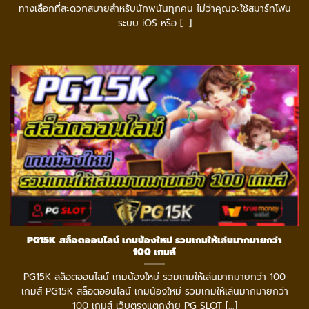
ทางเลือกที่สะดวกสบายสำหรับนักพนันทุกคน ไม่ว่าคุณจะใช้สมาร์ทโฟน
ระบบ iOS หรือ [...]
PG15K สล็อตออนไลน์ เกมน้องใหม่ รวมเกมให้เล่นมากมายกว่า
100 เกมส์
PG15K สล็อตออนไลน์ เกมน้องใหม่ รวมเกมให้เล่นมากมายกว่า 100
เกมส์ PG15K สล็อตออนไลน์ เกมน้องใหม่ รวมเกมให้เล่นมากมายกว่า
100 เกมส์ เว็บตรงแตกง่าย PG SLOT [...]