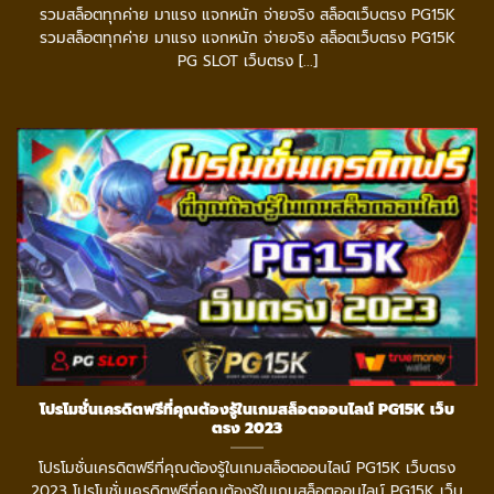
รวมสล็อตทุกค่าย มาแรง แจกหนัก จ่ายจริง สล็อตเว็บตรง PG15K
รวมสล็อตทุกค่าย มาแรง แจกหนัก จ่ายจริง สล็อตเว็บตรง PG15K
PG SLOT เว็บตรง [...]
โปรโมชั่นเครดิตฟรีที่คุณต้องรู้ในเกมสล็อตออนไลน์ PG15K เว็บ
ตรง 2023
โปรโมชั่นเครดิตฟรีที่คุณต้องรู้ในเกมสล็อตออนไลน์ PG15K เว็บตรง
2023 โปรโมชั่นเครดิตฟรีที่คุณต้องรู้ในเกมสล็อตออนไลน์ PG15K เว็บ