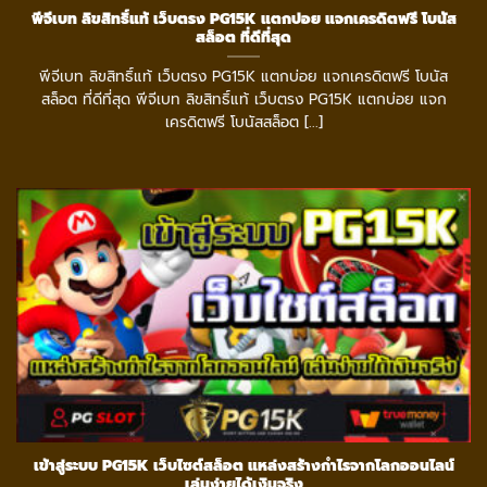
พีจีเบท ลิขสิทธิ์แท้ เว็บตรง PG15K แตกบ่อย แจกเครดิตฟรี โบนัส
สล็อต ที่ดีที่สุด
พีจีเบท ลิขสิทธิ์แท้ เว็บตรง PG15K แตกบ่อย แจกเครดิตฟรี โบนัส
สล็อต ที่ดีที่สุด พีจีเบท ลิขสิทธิ์แท้ เว็บตรง PG15K แตกบ่อย แจก
เครดิตฟรี โบนัสสล็อต [...]
เข้าสู่ระบบ PG15K เว็บไซต์สล็อต แหล่งสร้างกำไรจากโลกออนไลน์
เล่นง่ายได้เงินจริง