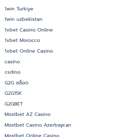
1win Turkiye
1win uzbekistan
1xbet Casino Online
1xbet Morocco
1xbet Online Casino
casino
csdino
G2G สล็อต
G2G15K
G2GBET
Mostbet AZ Casino
Mostbet Casino Azerbaycan
Mostbet Online Casino