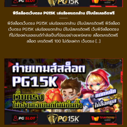
พีจีสล็อตเว็บตรง PG15K เล่นร้อยแตกล้าน มีโบนัสเครดิตฟรี
พีจีสล็อตเว็บตรง PG15K เล่นร้อยแตกล้าน มีโบนัสเครดิตฟรี พีจีสล็อต
เว็บตรง PG15K เล่นร้อยแตกล้าน มีโบนัสเครดิตฟรี เว็บพีจีสล็อตตรง
ที่ไม่ต้องผ่านเอเยนต์กำลังเป็นที่นิยมอย่างแพร่หลาย สล็อตเครดิตฟรี
สล็อต เครดิตฟรี 100 ไม่ต้องฝาก เว็บตรง [...]