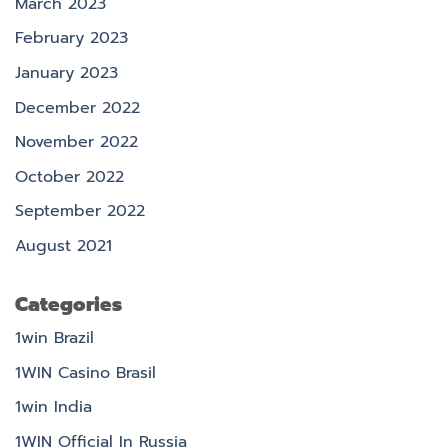
March 2023
February 2023
January 2023
December 2022
November 2022
October 2022
September 2022
August 2021
Categories
1win Brazil
1WIN Casino Brasil
1win India
1WIN Official In Russia