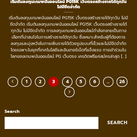
เริ่มต้นลงทุนเกมพนันออนไลน์ PG15K เว็บตรงสร้างรายได้ทุกวัน
ไม่มีขีดจำกัด
เริ่มต้นลงทุนเกมพนันออนไลน์ PG15K เว็บตรงสร้างรายได้ทุกวัน ไม่มี
ขีดจำกัด เริ่มต้นลงทุนเกมพนันออนไลน์ PG15K เว็บตรงสร้างรายได้
ทุกวัน ไม่มีขีดจำกัด การลงทุนเกมพนันออนไลน์กำลังกลายเป็นทาง
เลือกที่น่าสนใจในการสร้างรายได้ทุกวัน ซึ่งเหมาะสำหรับผู้ที่ต้องการ
ลงทุนและมุ่งหวังในการเพิ่มรายได้ด้วยรูปแบบที่เร็วและไม่มีขีดจำกัด
โดยเฉพาะในยุคที่เทคโนโลยีและอินเทอร์เน็ตที่แข็งแรง การเข้าร่วมใน
โลกของเกมพนันออนไลน์ PG เว็บตรง เครดิตฟรีแค่สมัครล่าสุด [...]
1
2
3
4
5
6
…
26
Search
SEARCH