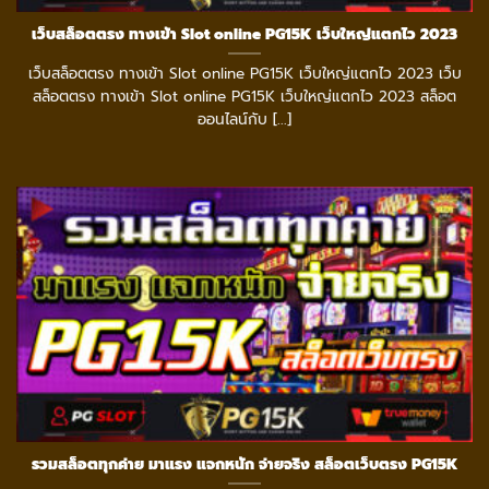
เว็บสล็อตตรง ทางเข้า Slot online PG15K เว็บใหญ่แตกไว 2023
เว็บสล็อตตรง ทางเข้า Slot online PG15K เว็บใหญ่แตกไว 2023 เว็บ
สล็อตตรง ทางเข้า Slot online PG15K เว็บใหญ่แตกไว 2023 สล็อต
ออนไลน์กับ [...]
รวมสล็อตทุกค่าย มาแรง แจกหนัก จ่ายจริง สล็อตเว็บตรง PG15K