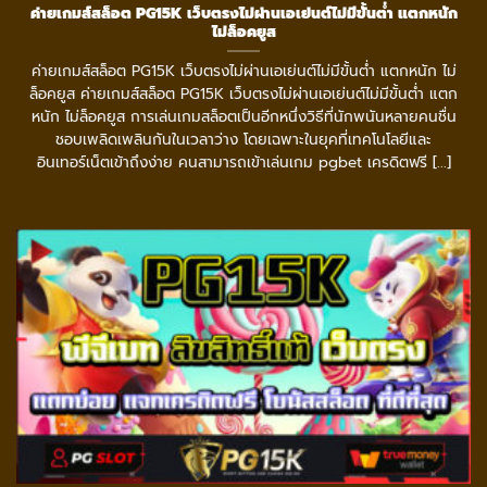
ค่ายเกมส์สล็อต PG15K เว็บตรงไม่ผ่านเอเย่นต์ไม่มีขั้นต่ำ แตกหนัก
ไม่ล็อคยูส
ค่ายเกมส์สล็อต PG15K เว็บตรงไม่ผ่านเอเย่นต์ไม่มีขั้นต่ำ แตกหนัก ไม่
ล็อคยูส ค่ายเกมส์สล็อต PG15K เว็บตรงไม่ผ่านเอเย่นต์ไม่มีขั้นต่ำ แตก
หนัก ไม่ล็อคยูส การเล่นเกมสล็อตเป็นอีกหนึ่งวิธีที่นักพนันหลายคนชื่น
ชอบเพลิดเพลินกันในเวลาว่าง โดยเฉพาะในยุคที่เทคโนโลยีและ
อินเทอร์เน็ตเข้าถึงง่าย คนสามารถเข้าเล่นเกม pgbet เครดิตฟรี [...]