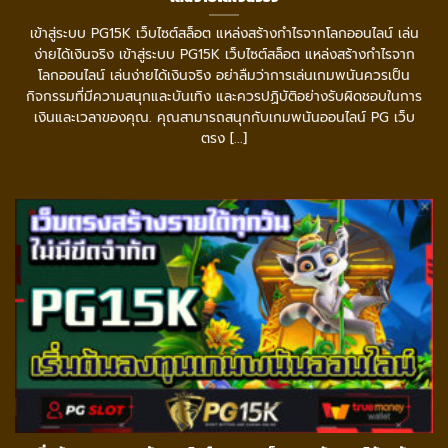
เข้าสู่ระบบ PG15K เว็บไซต์สล็อต แหล่งสร้างกำไรจากโลกออนไลน์ เล่น
ง่ายได้เงินจริง เข้าสู่ระบบ PG15K เว็บไซต์สล็อต แหล่งสร้างกำไรจาก
โลกออนไลน์ เล่นง่ายได้เงินจริง อย่าลืมว่าการเล่นเกมพนันควรเป็น
กิจกรรมที่มีความสนุกและบันเทิง และควรปฏิบัติอย่างรับผิดชอบในการ
เงินและเวลาของคุณ. คุณสามารถสนุกกับเกมพนันออนไลน์ PG เว็บ
ตรง [...]