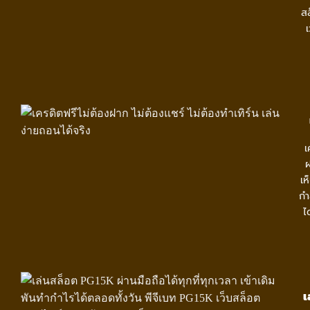
สล
เ
ฝ
เห
กำ
ไ
เ