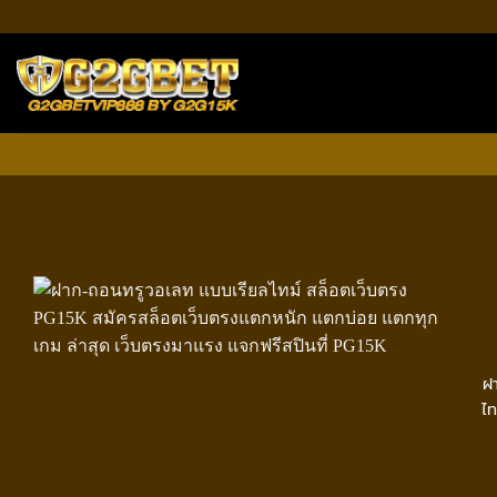
Skip
to
content
ฝ
ไท