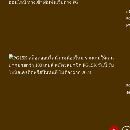
เล
PG
PG
PG
อ