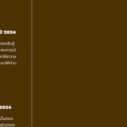
งปี 2024
ตอนรับสู่
ระสบการณ์
ราให้ความ
มาให้ท่าน
 2024
เว็บตรง
ลไทม์จาก