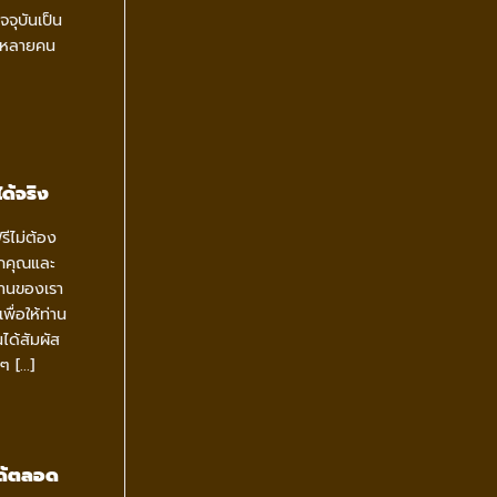
จุบันเป็น
ใจหลายคน
ด้จริง
รีไม่ต้อง
จากคุณและ
งานของเรา
ื่อให้ท่าน
นได้สัมผัส
 [...]
ได้ตลอด