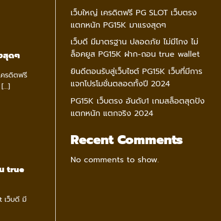
เว็บใหญ่ เครดิตฟรี PG SLOT เว็บตรง
แตกหนัก PG15K มาแรงสุดๆ
เว็บดี มีมาตรฐาน ปลอดภัย ไม่มีโกง ไม่
ล็อคยูส PG15K ฝาก-ถอน true wallet
งสุดๆ
ยินดีตอนรับสู่เว็บไซต์ PG15K เว็บที่มีการ
เครดิตฟรี
แจกโปรโมชั่นตลอดทั้งปี 2024
..]
PG15K เว็บตรง อันดับ1 เกมสล็อตสุดปัง
แตกหนัก แตกจริง 2024
Recent Comments
No comments to show.
อน true
เว็บดี มี