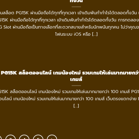
ทั้งวัน
่นสล็อต PG15K ผ่านมือถือได้ทุกที่ทุกเวลา เข้าเดิมพันทำกำไรได้ตลอดทั้งวัน
15K ผ่านมือถือได้ทุกที่ทุกเวลา เข้าเดิมพันทำกำไรได้ตลอดทั้งวัน การทดลอ
 Slot ผ่านมือถือเป็นทางเลือกที่สะดวกสบายสำหรับนักพนันทุกคน ไม่ว่าคุณจะ
โฟนระบบ iOS หรือ [...]
PG15K สล็อตออนไลน์ เกมน้องใหม่ รวมเกมให้เล่นมากมายกว่
เกมส์
15K สล็อตออนไลน์ เกมน้องใหม่ รวมเกมให้เล่นมากมายกว่า 100 เกมส์ PG
อนไลน์ เกมน้องใหม่ รวมเกมให้เล่นมากมายกว่า 100 เกมส์ เว็บตรงแตกง่า
[...]