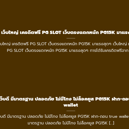
เว็บใหญ่ เครดิตฟรี PG SLOT เว็บตรงแตกหนัก PG15K มาแร
ว็บใหญ่ เครดิตฟรี PG SLOT เว็บตรงแตกหนัก PG15K มาแรงสุดๆ เว็บใหญ่ 
PG SLOT เว็บตรงแตกหนัก PG15K มาแรงสุดๆ การได้รับเครดิตฟรีจาก [.
เว็บดี มีมาตรฐาน ปลอดภัย ไม่มีโกง ไม่ล็อคยูส PG15K ฝาก-ถ
wallet
ว็บดี มีมาตรฐาน ปลอดภัย ไม่มีโกง ไม่ล็อคยูส PG15K ฝาก-ถอน true wallet 
มาตรฐาน ปลอดภัย ไม่มีโกง ไม่ล็อคยูส PG15K [...]