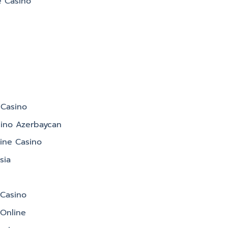
e Casino
 Casino
ino Azerbaycan
ine Casino
sia
Casino
Online