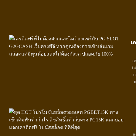
เค
เ
ไม
เ
ส