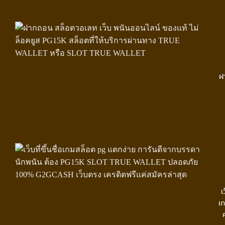
ฝ
เ
เ