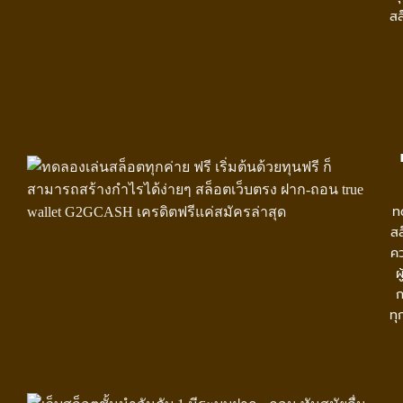
สล
ท
สล
คว
ผ
ก
ทุ