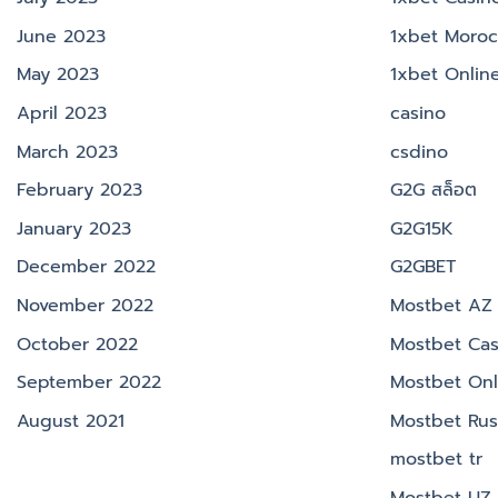
June 2023
1xbet Moro
May 2023
1xbet Onlin
April 2023
casino
March 2023
csdino
February 2023
G2G สล็อต
January 2023
G2G15K
December 2022
G2GBET
November 2022
Mostbet AZ
October 2022
Mostbet Cas
September 2022
Mostbet Onl
August 2021
Mostbet Rus
mostbet tr
Mostbet UZ 