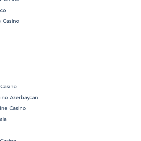
cco
e Casino
 Casino
ino Azerbaycan
ine Casino
sia
Casino