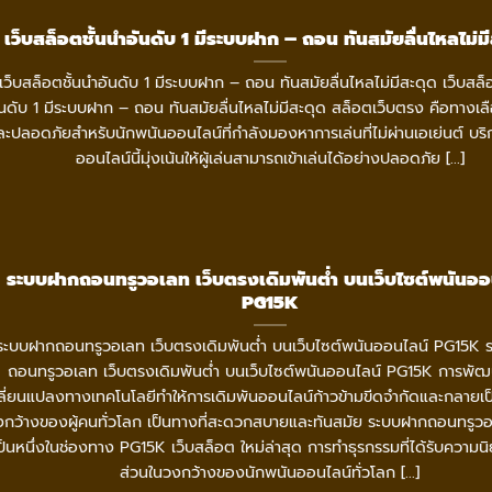
เว็บสล็อตชั้นนำอันดับ 1 มีระบบฝาก – ถอน ทันสมัยลื่นไหลไม่ม
เว็บสล็อตชั้นนำอันดับ 1 มีระบบฝาก – ถอน ทันสมัยลื่นไหลไม่มีสะดุด เว็บสล็
ันดับ 1 มีระบบฝาก – ถอน ทันสมัยลื่นไหลไม่มีสะดุด สล็อตเว็บตรง คือทางเลือก
ละปลอดภัยสำหรับนักพนันออนไลน์ที่กำลังมองหาการเล่นที่ไม่ผ่านเอเย่นต์ บริ
ออนไลน์นี้มุ่งเน้นให้ผู้เล่นสามารถเข้าเล่นได้อย่างปลอดภัย [...]
ระบบฝากถอนทรูวอเลท เว็บตรงเดิมพันต่ำ บนเว็บไซต์พนันออ
PG15K
ระบบฝากถอนทรูวอเลท เว็บตรงเดิมพันต่ำ บนเว็บไซต์พนันออนไลน์ PG15K 
ถอนทรูวอเลท เว็บตรงเดิมพันต่ำ บนเว็บไซต์พนันออนไลน์ PG15K การพั
ลี่ยนแปลงทางเทคโนโลยีทำให้การเดิมพันออนไลน์ก้าวข้ามขีดจำกัดและกลายเป็
งกว้างของผู้คนทั่วโลก เป็นทางที่สะดวกสบายและทันสมัย ระบบฝากถอนทรู
ป็นหนึ่งในช่องทาง PG15K เว็บสล็อต ใหม่ล่าสุด การทำธุรกรรมที่ได้รับความน
ส่วนในวงกว้างของนักพนันออนไลน์ทั่วโลก [...]