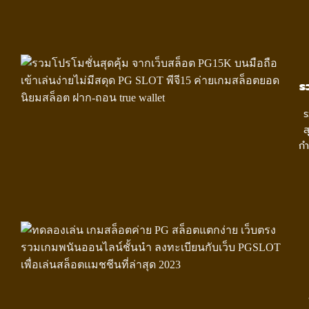
ร
ร
ส
กำ